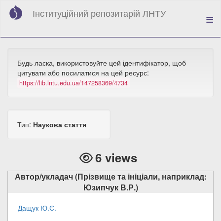
Skip
Інституційний репозитарій ЛНТУ
to
main
content
Будь ласка, використовуйте цей ідентифікатор, щоб
цитувати або посилатися на цей ресурс:
https://lib.lntu.edu.ua/147258369/4734
Тип:
Наукова стаття
6 views
Автор/укладач (Прізвище та ініціали, наприклад:
Юзипчук В.Р.)
Дащук Ю.Є.