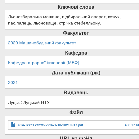
Ключові слова
Льонозбиральна машина, підбиральний апарат, кожух,
пас,палець, льоновище, стрічка стебелльону.
Факультет
2020 Машинобудівний факультет
Кафедра
Кафедра аграрної інженерії (МБФ)
Дата публікації (рік)
2021
Видавець
Луцьк : Луцький НТУ
Файл
614-Текст статті-2226-1-10-20210917.pdf
406.17 К
URL на файл