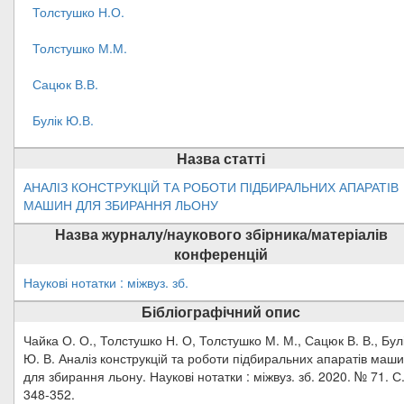
Толстушко Н.О.
Толстушко М.М.
Сацюк В.В.
Булік Ю.В.
Назва статті
АНАЛІЗ КОНСТРУКЦІЙ ТА РОБОТИ ПІДБИРАЛЬНИХ АПАРАТІВ
МАШИН ДЛЯ ЗБИРАННЯ ЛЬОНУ
Назва журналу/наукового збірника/матеріалів
конференцій
Наукові нотатки : міжвуз. зб.
Бібліографічний опис
Чайка О. О., Толстушко Н. О, Толстушко М. М., Сацюк В. В., Бул
Ю. В. Аналіз конструкцій та роботи підбиральних апаратів маш
для збирання льону. Наукові нотатки : міжвуз. зб. 2020. № 71. С
348-352.