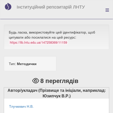
Перейти
Інституційний репозитарій ЛНТУ
до
основного
вмісту
Будь ласка, використовуйте цей ідентифікатор, щоб
цитувати або посилатися на цей ресурс:
https://lib.lntu.edu.ua/147258369/11159
Тип:
Методички
8 переглядів
Автор/укладач (Прізвище та ініціали, наприклад:
Юзипчук В.Р.)
Тлучкевич Н.В.