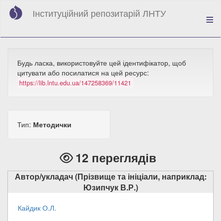
Перейти
Інституційний репозитарій ЛНТУ
до
основного
вмісту
Будь ласка, використовуйте цей ідентифікатор, щоб
цитувати або посилатися на цей ресурс:
https://lib.lntu.edu.ua/147258369/11421
Тип:
Методички
12 переглядів
Автор/укладач (Прізвище та ініціали, наприклад:
Юзипчук В.Р.)
Кайдик О.Л.