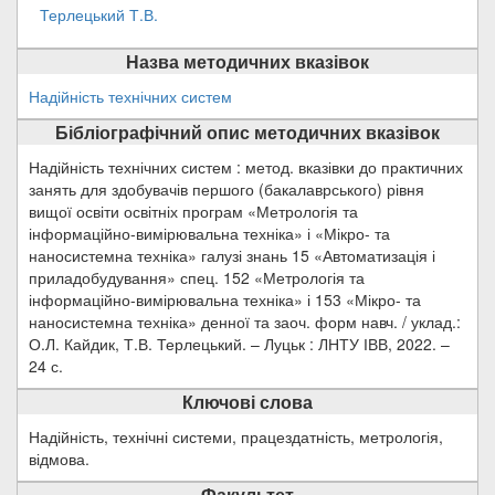
Терлецький Т.В.
Назва методичних вказівок
Надійність технічних систем
Бібліографічний опис методичних вказівок
Надійність технічних систем : метод. вказівки до практичних
занять для здобувачів першого (бакалаврського) рівня
вищої освіти освітніх програм «Метрологія та
інформаційно-вимірювальна техніка» і «Мікро- та
наносистемна техніка» галузі знань 15 «Автоматизація і
приладобудування» спец. 152 «Метрологія та
інформаційно-вимірювальна техніка» і 153 «Мікро- та
наносистемна техніка» денної та заоч. форм навч. / уклад.:
О.Л. Кайдик, Т.В. Терлецький. – Луцьк : ЛНТУ ІВВ, 2022. –
24 с.
Ключові слова
Надійність, технічні системи, працездатність, метрологія,
відмова.
Факультет