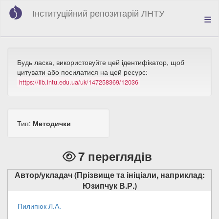
Перейти
Інституційний репозитарій ЛНТУ
до
основного
вмісту
Будь ласка, використовуйте цей ідентифікатор, щоб
цитувати або посилатися на цей ресурс:
https://lib.lntu.edu.ua/uk/147258369/12036
Тип:
Методички
7 переглядів
Автор/укладач (Прізвище та ініціали, наприклад:
Юзипчук В.Р.)
Пилипюк Л.А.