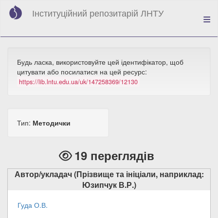
Перейти
Інституційний репозитарій ЛНТУ
до
основного
вмісту
Будь ласка, використовуйте цей ідентифікатор, щоб
цитувати або посилатися на цей ресурс:
https://lib.lntu.edu.ua/uk/147258369/12130
Тип:
Методички
19 переглядів
Автор/укладач (Прізвище та ініціали, наприклад:
Юзипчук В.Р.)
Гуда О.В.