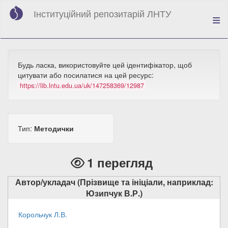
Перейти
Інституційний репозитарій ЛНТУ
до
основного
вмісту
Будь ласка, використовуйте цей ідентифікатор, щоб
цитувати або посилатися на цей ресурс:
https://lib.lntu.edu.ua/uk/147258369/12987
Тип:
Методички
1 перегляд
Автор/укладач (Прізвище та ініціали, наприклад:
Юзипчук В.Р.)
Корольчук Л.В.