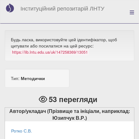
Перейти
Інституційний репозитарій ЛНТУ
до
основного
вмісту
Будь ласка, використовуйте цей ідентифікатор, щоб
цитувати або посилатися на цей ресурс:
https://lib.lntu.edu.ua/uk/147258369/13051
Тип:
Методички
53 перегляди
Автор/укладач (Прізвище та ініціали, наприклад:
Юзипчук В.Р.)
Ротко С.В.