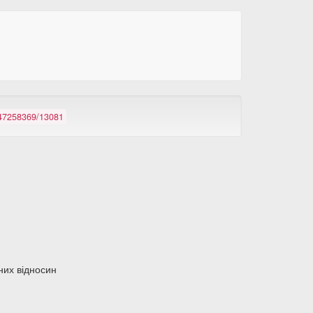
/147258369/13081
их відносин