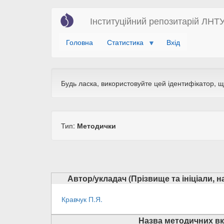
Перейти
Інституційний репозитарій ЛНТ
до
основного
Головна
Статистика
Вхід
вмісту
Будь ласка, використовуйте цей ідентифікатор, 
Тип:
Методички
Автор/укладач (Прізвище та ініціали, 
Кравчук П.Я.
Назва методичних вк