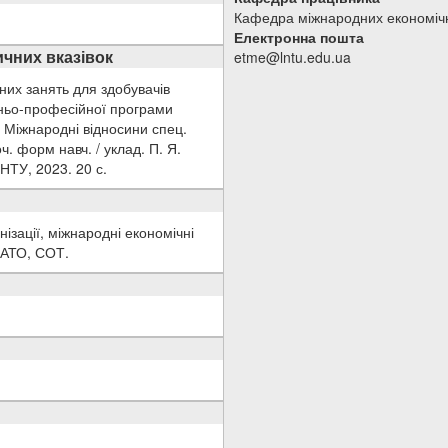
Кафедра міжнародних економічн
Електронна пошта
чних вказівок
etme@lntu.edu.ua
чних занять для здобувачів
тньо-професійної програми
9 Міжнародні відносини спец.
ч. форм навч. / уклад. П. Я.
 НТУ, 2023. 20 с.
нізації, міжнародні економічні
 НАТО, СОТ.