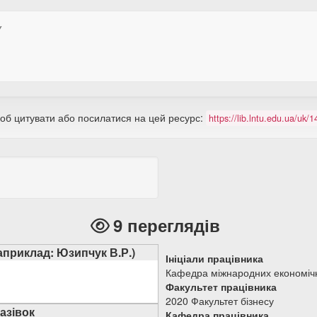
У
щоб цитувати або посилатися на цей ресурс:
https://lib.lntu.edu.ua/uk
9 переглядів
наприклад: Юзипчук В.Р.)
Ініціали працівника
Кафедра міжнародних економічн
Факультет працівника
2020 Факультет бізнесу
азівок
Кафедра працівника