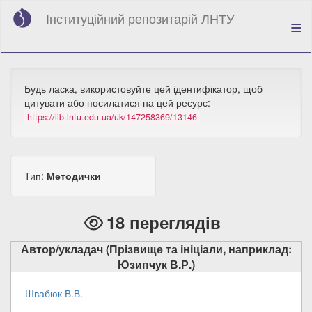
Перейти
Інституційний репозитарій ЛНТУ
до
основного
вмісту
Будь ласка, використовуйте цей ідентифікатор, щоб
цитувати або посилатися на цей ресурс:
https://lib.lntu.edu.ua/uk/147258369/13146
Тип:
Методички
18 переглядів
Автор/укладач (Прізвище та ініціали, наприклад:
Юзипчук В.Р.)
Швабюк В.В.