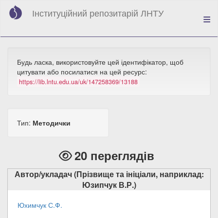
Перейти
Інституційний репозитарій ЛНТУ
до
основного
вмісту
Будь ласка, використовуйте цей ідентифікатор, щоб
цитувати або посилатися на цей ресурс:
https://lib.lntu.edu.ua/uk/147258369/13188
Тип:
Методички
20 переглядів
Автор/укладач (Прізвище та ініціали, наприклад:
Юзипчук В.Р.)
Юхимчук С.Ф.