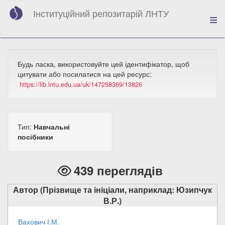
Перейти
Інституційний репозитарій ЛНТУ
до
основного
вмісту
Будь ласка, використовуйте цей ідентифікатор, щоб
цитувати або посилатися на цей ресурс:
https://lib.lntu.edu.ua/uk/147258369/13826
Тип:
Навчальні
посібники
439 переглядів
Автор (Прізвище та ініціали, наприклад: Юзипчук
В.Р.)
Вахович І.М.