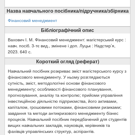
Назва навчального посібника/підручника/збірника
Фінансовий менеджмент
Бібліографічний опис
Вахович І. М. Фінансовий менеджмент: магістерський курс :
навч. посіб. 3-тє вид., змінене і доп. Луцьк : Надстир’я,
2023. 640 с.
Короткий огляд (реферат)
Навчальний посібник розкриває зміст магістерського курсу з
фінансового менеджменту. У ньому розглядаються
сутність, зміст, методологічні основи фінансового
менеджменту; особливості фінансового планування,
прогнозування, аналізу та контролю; прийоми управління
інвестиційною діяльністю підприємства, його активами,
капіталом, грошовими потоками, фінансовими ризиками;
завдання та методи антикризового менеджменту бізнес
процесів. Навчальний посібник передбачений для студентів
вищих навчальних закладів, науковців, керівників та
фахівців управлінських структур, аспірантів.