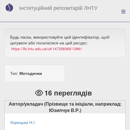
Перейти
Інституційний репозитарій ЛНТУ
до
основного
вмісту
Будь ласка, використовуйте цей ідентифікатор, щоб
цитувати або посилатися на цей ресурс:
https://lib.lntu.edu.ua/uk/147258369/13961
Тип:
Методички
16 переглядів
Автор/укладач (Прізвище та ініціали, наприклад:
Юзипчук В.Р.)
Корецька Н.І.