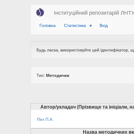
Перейти
Інституційний репозитарій ЛНТ
до
основного
Головна
Статистика
Вхід
вмісту
Будь ласка, використовуйте цей ідентифікатор, 
Тип:
Методички
Автор/укладач (Прізвище та ініціали, 
Пех П.А.
Назва методичних вк