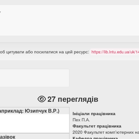
У
щоб цитувати або посилатися на цей ресурс:
https://lib.lntu.edu.ua/uk
27 переглядів
наприклад: Юзипчук В.Р.)
Ініціали працівника
Пех П.А.
Факультет працівника
2020 Факультет комп'ютерних на
азівок
Кафедра працівника