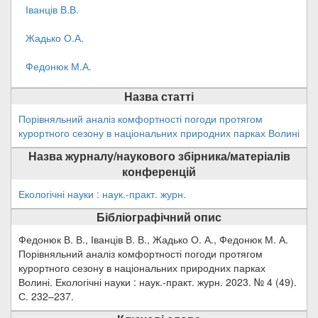
Іванців В.В.
Жадько О.А.
Федонюк М.А.
Назва статті
Порівняльний аналіз комфортності погоди протягом
курортного сезону в національних природних парках Волині
Назва журналу/наукового збірника/матеріалів
конференцій
Екологічні науки : наук.-практ. журн.
Бібліографічний опис
Федонюк В. В., Іванців В. В., Жадько О. А., Федонюк М. А.
Порівняльний аналіз комфортності погоди протягом
курортного сезону в національних природних парках
Волині. Екологічні науки : наук.-практ. журн. 2023. № 4 (49).
С. 232–237.