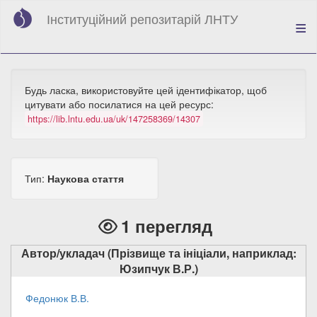
Перейти
Інституційний репозитарій ЛНТУ
до
основного
вмісту
Будь ласка, використовуйте цей ідентифікатор, щоб
цитувати або посилатися на цей ресурс:
https://lib.lntu.edu.ua/uk/147258369/14307
Тип:
Наукова стаття
1 перегляд
Автор/укладач (Прізвище та ініціали, наприклад:
Юзипчук В.Р.)
Федонюк В.В.