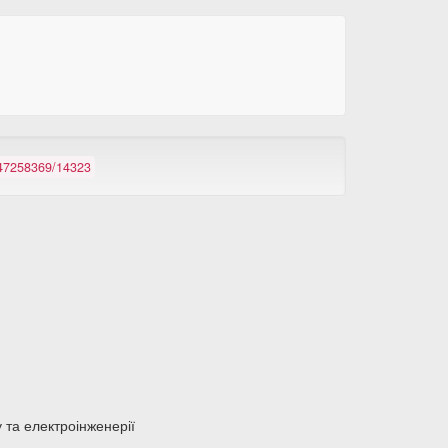
/147258369/14323
у та електроінженерії