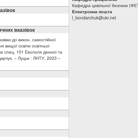
Кафедра цивільної безпеки (ФЕ
азівок
Електронна пошта
l_bondarchuk@ukr.net
чних вказівок
азівки до викон. самостійної
ня вищої освіти освітньої
и спец. 101 Екологія денної та
арчук. – Луцьк : ЛНТУ, 2023 –