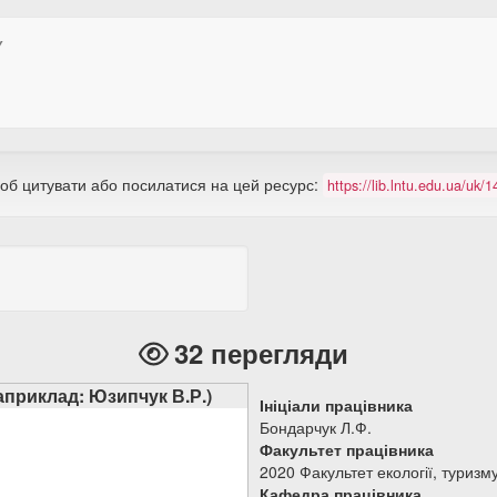
У
щоб цитувати або посилатися на цей ресурс:
https://lib.lntu.edu.ua/uk
32 перегляди
наприклад: Юзипчук В.Р.)
Ініціали працівника
Бондарчук Л.Ф.
Факультет працівника
2020 Факультет екології, туризм
Кафедра працівника