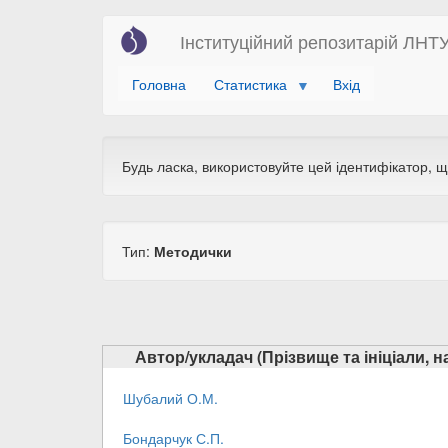
Перейти
Інституційний репозитарій ЛНТ
до
основного
Головна
Статистика
Вхід
вмісту
Будь ласка, використовуйте цей ідентифікатор, 
Тип:
Методички
Автор/укладач (Прізвище та ініціали, 
Шубалий О.М.
Бондарчук С.П.