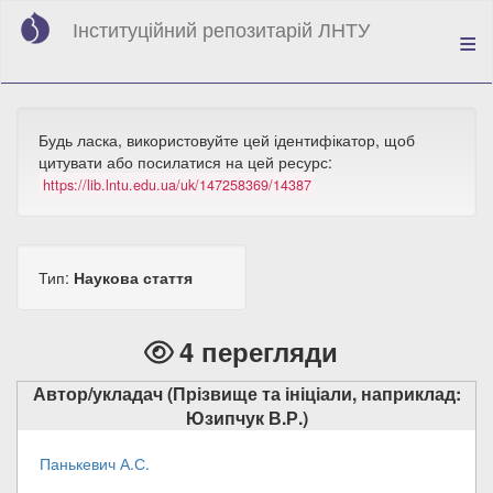
Перейти
Інституційний репозитарій ЛНТУ
до
основного
вмісту
Будь ласка, використовуйте цей ідентифікатор, щоб
цитувати або посилатися на цей ресурс:
https://lib.lntu.edu.ua/uk/147258369/14387
Тип:
Наукова стаття
4 перегляди
Автор/укладач (Прізвище та ініціали, наприклад:
Юзипчук В.Р.)
Панькевич А.С.