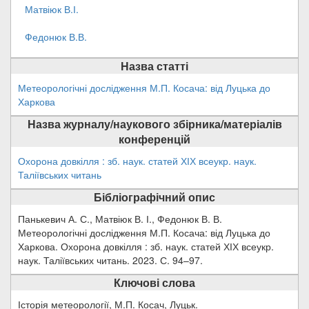
Матвіюк В.І.
Федонюк В.В.
Назва статті
Метеорологічні дослідження М.П. Косача: від Луцька до
Харкова
Назва журналу/наукового збірника/матеріалів
конференцій
Охорона довкілля : зб. наук. статей ХІХ всеукр. наук.
Таліївських читань
Бібліографічний опис
Панькевич А. С., Матвіюк В. І., Федонюк В. В.
Метеорологічні дослідження М.П. Косача: від Луцька до
Харкова. Охорона довкілля : зб. наук. статей ХІХ всеукр.
наук. Таліївських читань. 2023. С. 94–97.
Ключові слова
Історія метеорології, М.П. Косач, Луцьк.