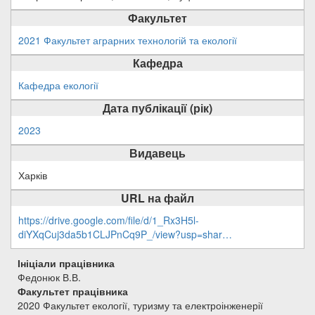
Факультет
2021 Факультет аграрних технологій та екології
Кафедра
Кафедра екології
Дата публікації (рік)
2023
Видавець
Харків
URL на файл
https://drive.google.com/file/d/1_Rx3H5l-
diYXqCuj3da5b1CLJPnCq9P_/view?usp=shar…
Ініціали працівника
Федонюк В.В.
Факультет працівника
2020 Факультет екології, туризму та електроінженерії