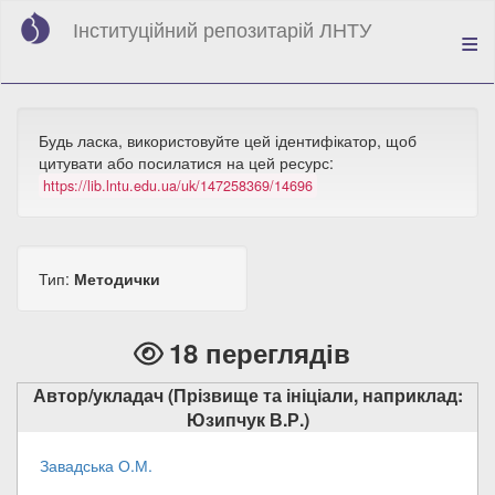
Перейти
Інституційний репозитарій ЛНТУ
до
основного
вмісту
Будь ласка, використовуйте цей ідентифікатор, щоб
цитувати або посилатися на цей ресурс:
https://lib.lntu.edu.ua/uk/147258369/14696
Тип:
Методички
18 переглядів
Автор/укладач (Прізвище та ініціали, наприклад:
Юзипчук В.Р.)
Завадська О.М.