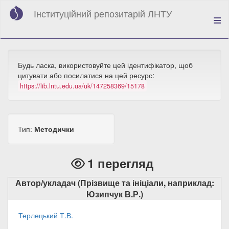
Перейти
Інституційний репозитарій ЛНТУ
до
основного
вмісту
Будь ласка, використовуйте цей ідентифікатор, щоб
цитувати або посилатися на цей ресурс:
https://lib.lntu.edu.ua/uk/147258369/15178
Тип:
Методички
1 перегляд
Автор/укладач (Прізвище та ініціали, наприклад:
Юзипчук В.Р.)
Терлецький Т.В.