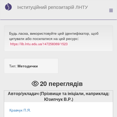
Перейти
Інституційний репозитарій ЛНТУ
до
основного
вмісту
Будь ласка, використовуйте цей ідентифікатор, щоб
цитувати або посилатися на цей ресурс:
https://lib.lntu.edu.ua/147258369/1523
Тип:
Методички
20 переглядів
Автор/укладач (Прізвище та ініціали, наприклад:
Юзипчук В.Р.)
Кравчук П.Я.