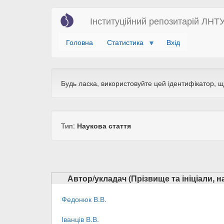
Перейти
Інституційний репозитарій ЛНТ
до
основного
Головна
Статистика
Вхід
вмісту
Будь ласка, використовуйте цей ідентифікатор, 
Тип:
Наукова стаття
Автор/укладач (Прізвище та ініціали, 
Федонюк В.В.
Іванців В.В.