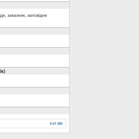
и, заказник, заповідне
ік)
6.91 МБ