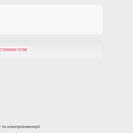
/147258369/15798
у та електроінженерії