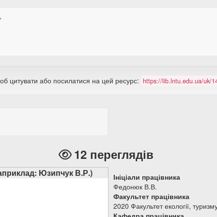
У
щоб цитувати або посилатися на цей ресурс:
https://lib.lntu.edu.ua/uk
12 переглядів
наприклад: Юзипчук В.Р.)
Ініціали працівника
Федонюк В.В.
Факультет працівника
2020 Факультет екології, туризм
Кафедра працівника