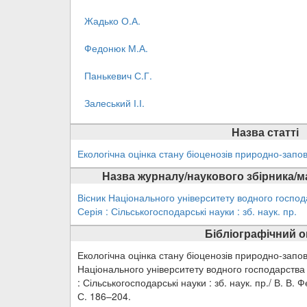
Жадько О.А.
Федонюк М.А.
Панькевич С.Г.
Залеський І.І.
Назва статті
Екологічна оцінка стану біоценозів природно-запов
Назва журналу/наукового збірника/м
Вісник Національного університету водного госпо
Серія : Сільськогосподарські науки : зб. наук. пр.
Бібліографічний 
Екологічна оцінка стану біоценозів природно-запові
Національного університету водного господарства
: Сільськогосподарські науки : зб. наук. пр./ В. В. 
С. 186–204.