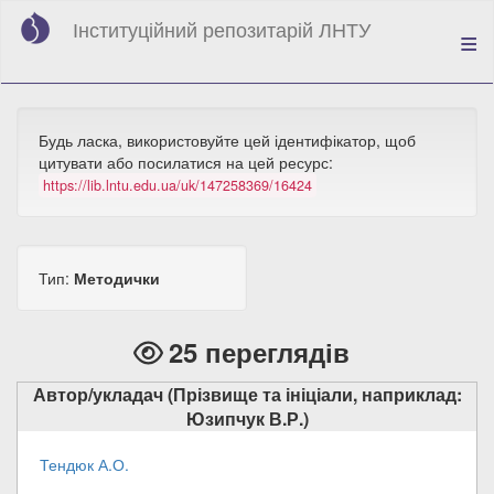
Перейти
Інституційний репозитарій ЛНТУ
до
основного
вмісту
Будь ласка, використовуйте цей ідентифікатор, щоб
цитувати або посилатися на цей ресурс:
https://lib.lntu.edu.ua/uk/147258369/16424
Тип:
Методички
25 переглядів
Автор/укладач (Прізвище та ініціали, наприклад:
Юзипчук В.Р.)
Тендюк А.О.