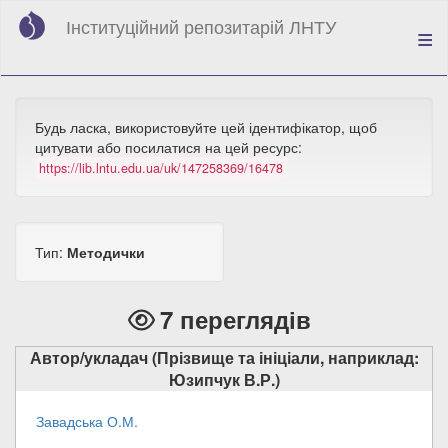
Перейти
Інституційний репозитарій ЛНТУ
до
основного
вмісту
Будь ласка, використовуйте цей ідентифікатор, щоб
цитувати або посилатися на цей ресурс:
https://lib.lntu.edu.ua/uk/147258369/16478
Тип:
Методички
7 переглядів
Автор/укладач (Прізвище та ініціали, наприклад:
Юзипчук В.Р.)
Завадська О.М.