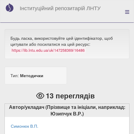
Перейти
Інституційний репозитарій ЛНТУ
до
основного
вмісту
Будь ласка, використовуйте цей ідентифікатор, щоб
цитувати або посилатися на цей ресурс:
https://lib.lntu.edu.ua/uk/147258369/16486
Тип:
Методички
13 переглядів
Автор/укладач (Прізвище та ініціали, наприклад:
Юзипчук В.Р.)
Симонюк В.П.