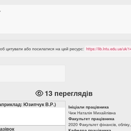
У
щоб цитувати або посилатися на цей ресурс:
https://lib.lntu.edu.ua/uk
13 переглядів
наприклад: Юзипчук В.Р.)
Ініціали працівника
Чиж Наталія Михайлівна
Факультет працівника
2020 Факультет фінансів, обліку,
азівок
Кафедра працівника