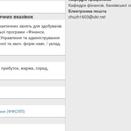
Кафедра фінансів, банківської 
Електронна пошта
чних вказівок
chuzh1603@ukr.net
практичних занять для здобувачів
ньої програми «Фінанси,
 Управління та адміністрування
ної та заоч. форм навч. / уклад.
, прибуток, маржа, спред,
ання (ФФОЛП)