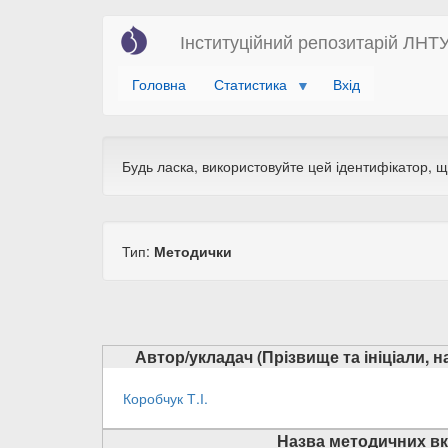
Перейти
Інституційний репозитарій ЛНТ
до
основного
Головна
Статистика
Вхід
вмісту
Будь ласка, використовуйте цей ідентифікатор, 
Тип:
Методички
Автор/укладач (Прізвище та ініціали, 
Коробчук Т.І.
Назва методичних вк