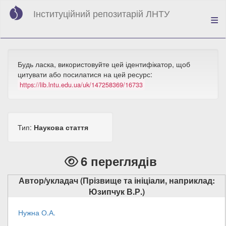
Перейти
Інституційний репозитарій ЛНТУ
до
основного
вмісту
Будь ласка, використовуйте цей ідентифікатор, щоб
цитувати або посилатися на цей ресурс:
https://lib.lntu.edu.ua/uk/147258369/16733
Тип:
Наукова стаття
6 переглядів
Автор/укладач (Прізвище та ініціали, наприклад:
Юзипчук В.Р.)
Нужна О.А.