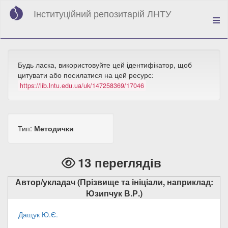
Перейти
Інституційний репозитарій ЛНТУ
до
основного
вмісту
Будь ласка, використовуйте цей ідентифікатор, щоб
цитувати або посилатися на цей ресурс:
https://lib.lntu.edu.ua/uk/147258369/17046
Тип:
Методички
13 переглядів
Автор/укладач (Прізвище та ініціали, наприклад:
Юзипчук В.Р.)
Дащук Ю.Є.