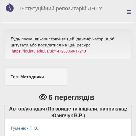
Перейти
Інституційний репозитарій ЛНТУ
до
основного
вмісту
Будь ласка, використовуйте цей ідентифікатор, щоб
цитувати або посилатися на цей ресурс:
https://lib.lntu.edu.ua/uk/147258369/17243
Тип:
Методички
6 переглядів
Автор/укладач (Прізвище та ініціали, наприклад:
Юзипчук В.Р.)
Гуменюк П.О.