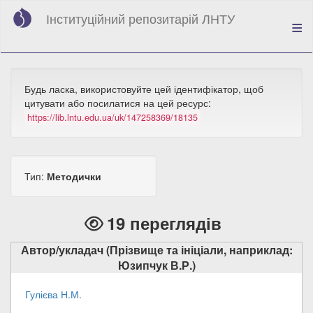
Перейти
Інституційний репозитарій ЛНТУ
до
основного
вмісту
Будь ласка, використовуйте цей ідентифікатор, щоб
цитувати або посилатися на цей ресурс:
https://lib.lntu.edu.ua/uk/147258369/18135
Тип:
Методички
19 переглядів
Автор/укладач (Прізвище та ініціали, наприклад:
Юзипчук В.Р.)
Гулієва Н.М.