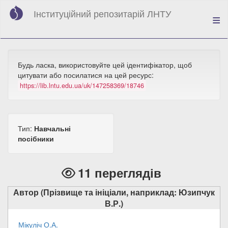
Перейти
Інституційний репозитарій ЛНТУ
до
основного
вмісту
Будь ласка, використовуйте цей ідентифікатор, щоб
цитувати або посилатися на цей ресурс:
https://lib.lntu.edu.ua/uk/147258369/18746
Тип:
Навчальні
посібники
11 переглядів
Автор (Прізвище та ініціали, наприклад: Юзипчук
В.Р.)
Мікуліч О.А.