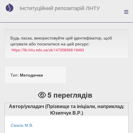
Перейти
Інституційний репозитарій ЛНТУ
до
основного
вмісту
Будь ласка, використовуйте цей ідентифікатор, щоб
цитувати або посилатися на цей ресурс:
https://lib.lntu.edu.ua/uk/147258369/19493
Тип:
Методички
5 переглядів
Автор/укладач (Прізвище та ініціали, наприклад:
Юзипчук В.Р.)
Смаль М.В.