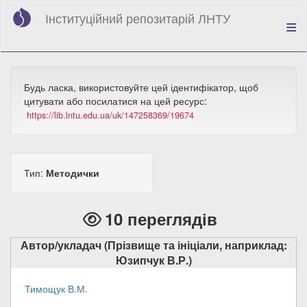
Перейти
Інституційний репозитарій ЛНТУ
до
основного
вмісту
Будь ласка, використовуйте цей ідентифікатор, щоб
цитувати або посилатися на цей ресурс:
https://lib.lntu.edu.ua/uk/147258369/19674
Тип:
Методички
10 переглядів
Автор/укладач (Прізвище та ініціали, наприклад:
Юзипчук В.Р.)
Тимощук В.М.