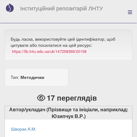
Перейти
Інституційний репозитарій ЛНТУ
до
основного
вмісту
Будь ласка, використовуйте цей ідентифікатор, щоб
цитувати або посилатися на цей ресурс:
https://lib.lntu.edu.ua/uk/147258369/20158
Тип:
Методички
17 переглядів
Автор/укладач (Прізвище та ініціали, наприклад:
Юзипчук В.Р.)
Шворак А.М.