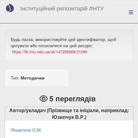
Перейти
Інституційний репозитарій ЛНТУ
до
основного
вмісту
Будь ласка, використовуйте цей ідентифікатор, щоб
цитувати або посилатися на цей ресурс:
https://lib.lntu.edu.ua/uk/147258369/21099
Тип:
Методички
5 переглядів
Автор/укладач (Прізвище та ініціали, наприклад:
Юзипчук В.Р.)
Решетило О.М.