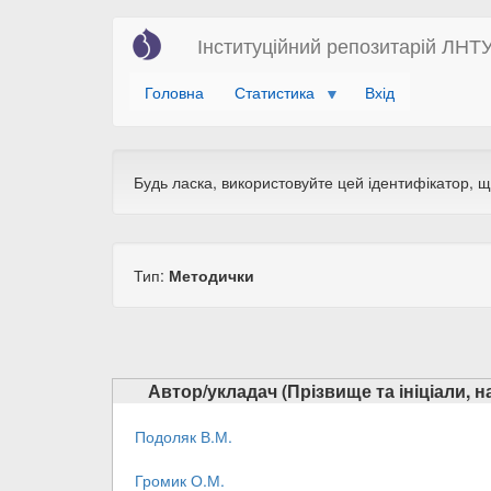
Перейти
Інституційний репозитарій ЛНТ
до
основного
Головна
Статистика
Вхід
вмісту
Будь ласка, використовуйте цей ідентифікатор, 
Тип:
Методички
Автор/укладач (Прізвище та ініціали, 
Подоляк В.М.
Громик О.М.