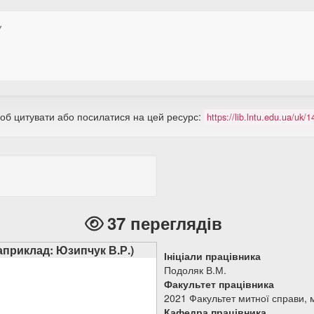
У
щоб цитувати або посилатися на цей ресурс:
https://lib.lntu.edu.ua/uk
37 переглядів
наприклад: Юзипчук В.Р.)
Ініціали працівника
Подоляк В.М.
Факультет працівника
2021 Факультет митної справи, м
Кафедра працівника