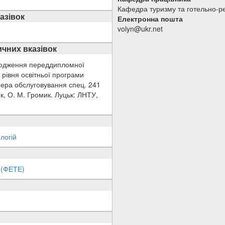
Кафедра туризму та готельно-р
азівок
Електронна пошта
volyn@ukr.net
чних вказівок
оходження переддипломної
 рівня освітньої програми
фера обслуговування спец. 241
к, О. М. Громик. Луцьк: ЛНТУ,
логій
 (ФЕТЕ)