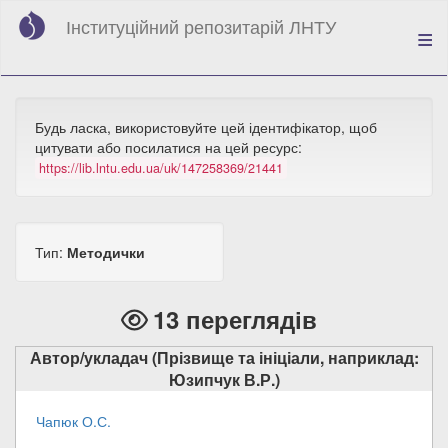
Перейти
Інституційний репозитарій ЛНТУ
до
основного
вмісту
Будь ласка, використовуйте цей ідентифікатор, щоб
цитувати або посилатися на цей ресурс:
https://lib.lntu.edu.ua/uk/147258369/21441
Тип:
Методички
13 переглядів
Автор/укладач (Прізвище та ініціали, наприклад:
Юзипчук В.Р.)
Чапюк О.С.