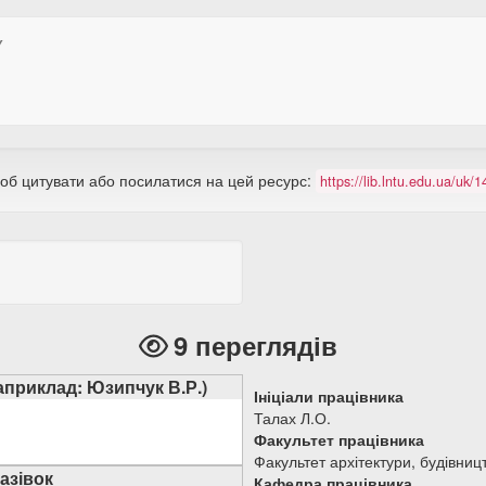
У
щоб цитувати або посилатися на цей ресурс:
https://lib.lntu.edu.ua/uk
9 переглядів
наприклад: Юзипчук В.Р.)
Ініціали працівника
Талах Л.О.
Факультет працівника
Факультет архітектури, будівниц
азівок
Кафедра працівника