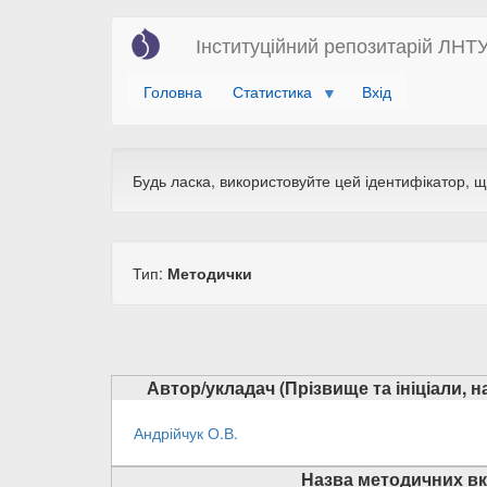
Перейти
Інституційний репозитарій ЛНТ
до
основного
Головна
Статистика
Вхід
вмісту
Будь ласка, використовуйте цей ідентифікатор, 
Тип:
Методички
Автор/укладач (Прізвище та ініціали, 
Андрійчук О.В.
Назва методичних вк