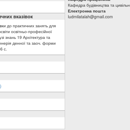
Кафедра будівництва та цивільн
Електронна пошта
чних вказівок
ludmilatalah@gmail.com
івки до практичних занять для
освіти освітньо-професійної
зі знань 19 Архітектура та
женерія денної та заоч. форми
6 с.
)