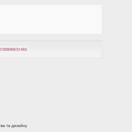
/147258369/21453
тва та дизайну