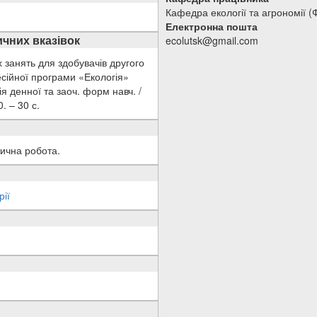
Кафедра екології та агрономії 
Електронна пошта
чних вказівок
ecolutsk@gmail.com
х занять для здобувачів другого
есійної програми «Екологія»
я денної та заоч. форм навч. /
. – 30 с.
тична робота.
рії