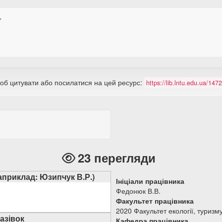
У
щоб цитувати або посилатися на цей ресурс:
https://lib.lntu.edu.ua/14
23 перегляди
наприклад: Юзипчук В.Р.)
Ініціали працівника
Федонюк В.В.
Факультет працівника
2020 Факультет екології, туризм
азівок
Кафедра працівника