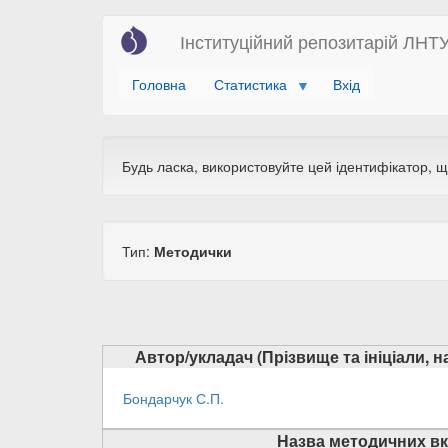
Перейти
Інституційний репозитарій ЛНТ
до
основного
Головна
Статистика
Вхід
вмісту
Будь ласка, використовуйте цей ідентифікатор, 
Тип:
Методички
Автор/укладач (Прізвище та ініціали, 
Бондарчук С.П.
Назва методичних вк