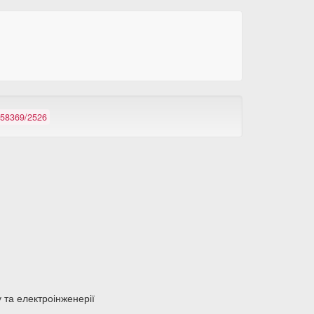
7258369/2526
у та електроінженерії