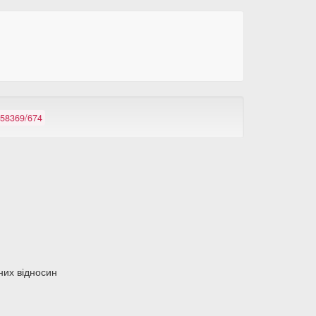
7258369/674
их відносин