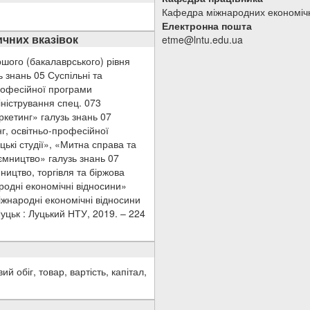
Кафедра міжнародних економічн
Електронна пошта
чних вказівок
etme@lntu.edu.ua
ршого (бакалаврського) рівня
 знань 05 Суспільні та
професійної програми
ністрування спец. 073
кетинг» галузь знань 07
г, освітньо-професійної
ькі студії», «Митна справа та
ємництво» галузь знань 07
ництво, торгівля та біржова
родні економічні відносини»
іжнародні економічні відносини
Луцьк : Луцький НТУ, 2019. – 224
 обіг, товар, вартість, капітал,