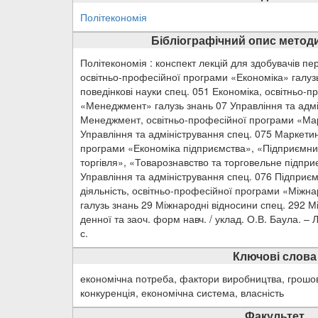
Політекономія
Бібліографічний опис методи
Політекономія : конспект лекцій для здобувачів пе
освітньо-професійної програми «Економіка» галузь
поведінкові науки спец. 051 Економіка, освітньо-
«Менеджмент» галузь знань 07 Управління та адмі
Менеджмент, освітньо-професійної програми «Мар
Управління та адміністрування спец. 075 Маркетин
програми «Економіка підприємства», «Підприємниц
торгівля», «Товарознавство та торговельне підпри
Управління та адміністрування спец. 076 Підприєм
діяльність, освітньо-професійної програми «Міжна
галузь знань 29 Міжнародні відносини спец. 292 М
денної та заоч. форм навч. / уклад. О.В. Баула. – 
с.
Ключові слова
економічна потреба, фактори виробництва, грошовий
конкуренція, економічна система, власність
Факультет