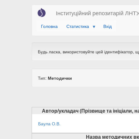
Перейти
Інституційний репозитарій ЛНТ
до
основного
Головна
Статистика
Вхід
вмісту
Будь ласка, використовуйте цей ідентифікатор, 
Тип:
Методички
Автор/укладач (Прізвище та ініціали, 
Баула О.В.
Назва методичних вк