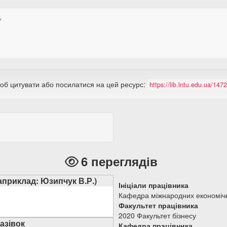
У
щоб цитувати або посилатися на цей ресурс:
https://lib.lntu.edu.ua/14
6 переглядів
наприклад: Юзипчук В.Р.)
Ініціали працівника
Кафедра міжнародних економічн
Факультет працівника
2020 Факультет бізнесу
азівок
Кафедра працівника