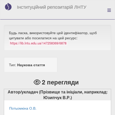
Перейти
Інституційний репозитарій ЛНТУ
до
основного
вмісту
Будь ласка, використовуйте цей ідентифікатор, щоб
цитувати або посилатися на цей ресурс:
https://lib.lntu.edu.ua/147258369/6878
Тип:
Наукова стаття
2 перегляди
Автор/укладач (Прізвище та ініціали, наприклад:
Юзипчук В.Р.)
Потьомкіна О.В.