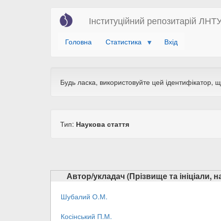
Перейти
Інституційний репозитарій ЛНТ
до
основного
Головна
Статистика
Вхід
вмісту
Будь ласка, використовуйте цей ідентифікатор, 
Тип:
Наукова стаття
Автор/укладач (Прізвище та ініціали, 
Шубалий О.М.
Косінський П.М.