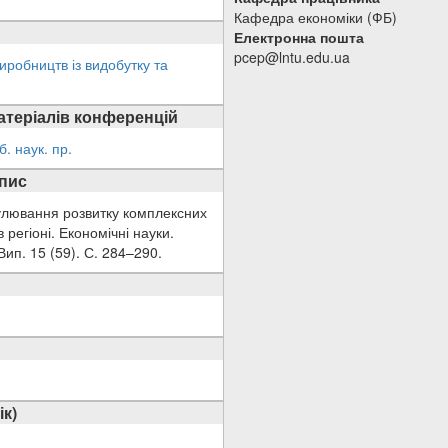
Кафедра економіки (ФБ)
Електронна пошта
pcep@lntu.edu.ua
робництв із видобутку та
атеріалів конференцій
б. наук. пр.
опис
мулювання розвитку комплексних
регіоні. Економічні науки.
 Вип. 15 (59). С. 284–290.
ік)