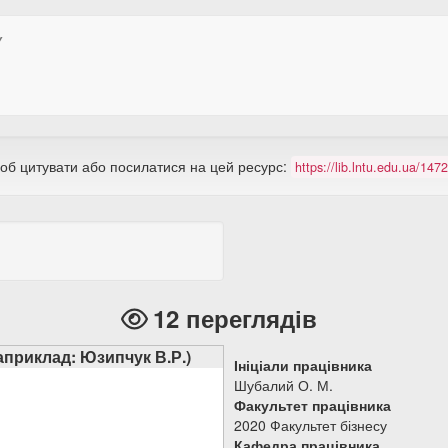
У
щоб цитувати або посилатися на цей ресурс:
https://lib.lntu.edu.ua/14
12 переглядів
наприклад: Юзипчук В.Р.)
Ініціали працівника
Шубалий О. М.
Факультет працівника
2020 Факультет бізнесу
Кафедра працівника