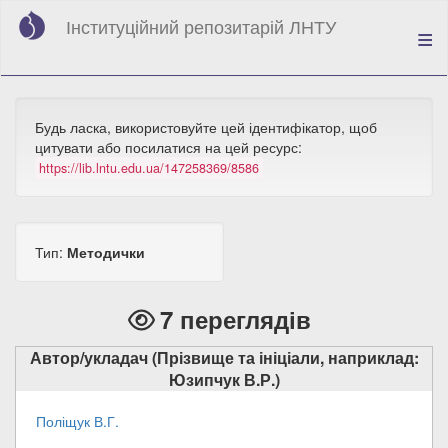
Перейти
Інституційний репозитарій ЛНТУ
до
основного
вмісту
Будь ласка, використовуйте цей ідентифікатор, щоб
цитувати або посилатися на цей ресурс:
https://lib.lntu.edu.ua/147258369/8586
Тип:
Методички
7 переглядів
Автор/укладач (Прізвище та ініціали, наприклад:
Юзипчук В.Р.)
Поліщук В.Г.