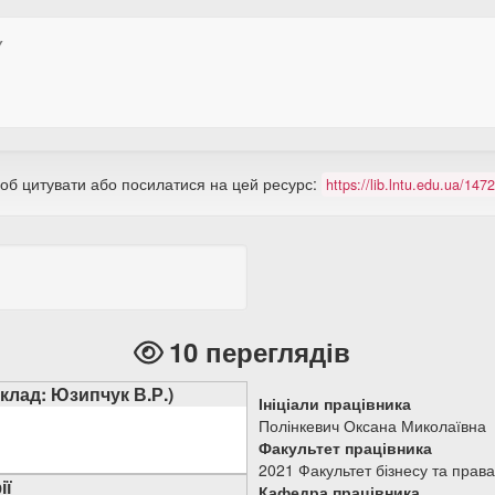
У
щоб цитувати або посилатися на цей ресурс:
https://lib.lntu.edu.ua/14
10 переглядів
иклад: Юзипчук В.Р.)
Ініціали працівника
Полінкевич Оксана Миколаївна
Факультет працівника
2021 Факультет бізнесу та права
ії
Кафедра працівника