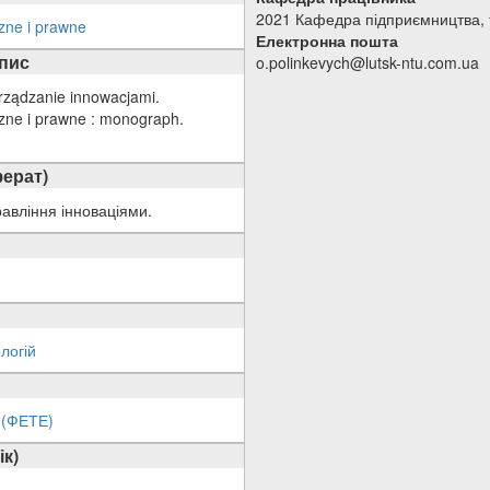
2021 Кафедра підприємництва, то
zne i prawne
Електронна пошта
опис
o.polinkevych@lutsk-ntu.com.ua
rządzanie innowacjami.
zne i prawne : monograph.
ерат)
авління інноваціями.
логій
 (ФЕТЕ)
ік)