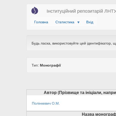
Перейти
Інституційний репозитарій ЛНТ
до
основного
Головна
Статистика
Вхід
вмісту
Будь ласка, використовуйте цей ідентифікатор, 
Тип:
Монографії
Автор (Прізвище та ініціали, напр
Полінкевич О.М.
Назва монограф