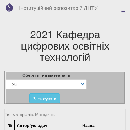
Перейти
Інституційний репозитарій ЛНТУ
до
основного
вмісту
2021 Кафедра
цифрових освітніх
технологій
Оберіть тип матеріалів
Застосувати
Тип матеріалів: Методички
№
Автор/укладач
Назва