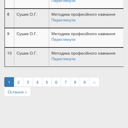
Переглянути
8
Сушик О.Г.
Методика професійного навчання
Переглянути
9
Сушик О.Г.
Методика професійного навчання
Переглянути
10
Сушик О.Г.
Методика професійного навчання
Переглянути
Розбивка
на
Поточна
1
Page
2
Page
3
Page
4
Page
5
Page
6
Page
7
Page
8
Page
9
Наступна
››
сторінки
сторінка
сторінка
Остання
Остання »
сторінка