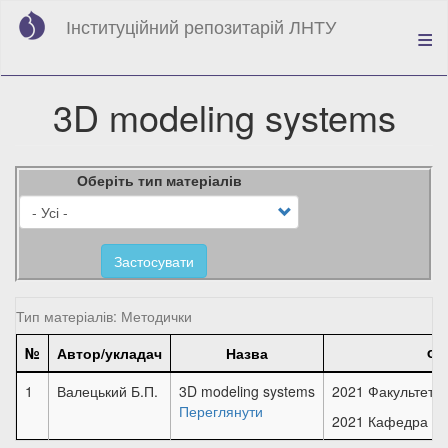
Перейти
Інституційний репозитарій ЛНТУ
до
основного
вмісту
3D modeling systems
Оберіть тип матеріалів
Застосувати
Тип матеріалів: Методички
№
Автор/укладач
Назва
Фа
1
Валецький Б.П.
3D modeling systems
2021 Факультет т
Переглянути
2021 Кафедра при