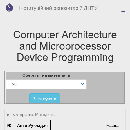
Перейти
Інституційний репозитарій ЛНТУ
до
основного
вмісту
Computer Architecture
and Microprocessor
Device Programming
Оберіть тип матеріалів
Застосувати
Тип матеріалів: Методички
№
Автор/укладач
Назва