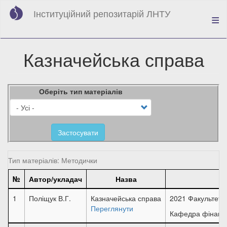
Перейти
Інституційний репозитарій ЛНТУ
до
основного
вмісту
Казначейська справа
Оберіть тип матеріалів
Застосувати
Тип матеріалів: Методички
№
Автор/укладач
Назва
1
Поліщук В.Г.
Казначейська справа
2021 Факультет б
Переглянути
Кафедра фінансі