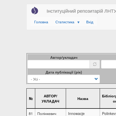
Перейти
Інституційний репозитарій ЛНТ
до
основного
Головна
Статистика
Вхід
вмісту
Автор/укладач
Дата публікації (рік)
АВТОР/
Бібліо
№
Назва
УКЛАДАЧ
о
81
Полінкевич
Innowacje
Polinkev