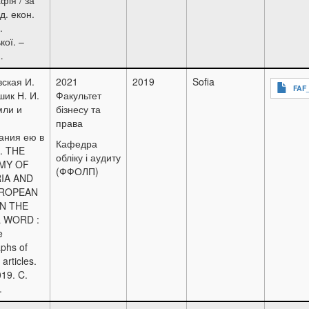
д. екон.
.
кої. –
…
ская И.
2021
2019
Sofia
FAF_
шик Н. И.
Факультет
мли и
бізнесу та
права
ания ею в
Кафедра
. THE
обліку і аудиту
MY OF
(ФФОЛП)
IA AND
UROPEAN
IN THE
 WORD :
e
phs of
 articles.
019. C.
.