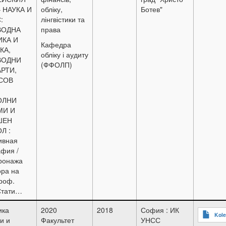
 НАУКА И
обліку,
Ботев"
:
лінгвістики та
ВОДНА
права
КА И
Кафедра
КА,
обліку і аудиту
ВОДНИ
(ФФОЛП)
РТИ,
СОВ
ОЛНИ
МИ И
ШЕН
Л :
ивная
фия /
ронажа
ора на
роф.
 Стати…
ика
2020
2018
София : ИК
Kole
и и
Факультет
УНСС