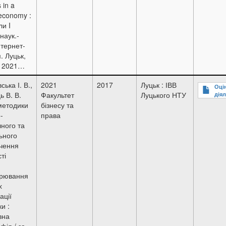
 in a
 economy :
ли I
наук.-
нтернет-
. Луцьк,
. 2021…
ька І. В.,
2021
2017
Луцьк : ІВВ
Оцін
ь В. В.
Факультет
Луцького НТУ
діял
методики
бізнесу та
-
права
чного та
ьного
чення
ті
арювання
х
ації
и :
вна
фія / за