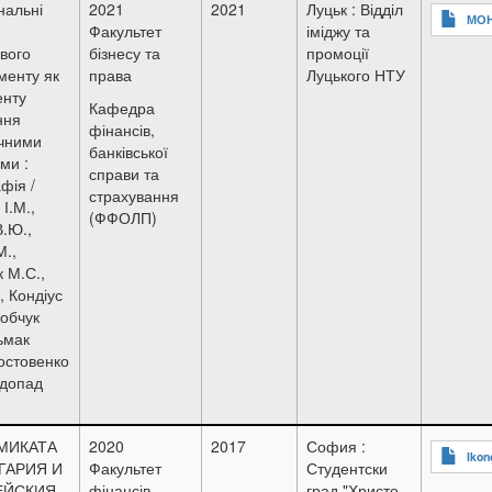
нальні
2021
2021
Луцьк : Відділ
МОН
Факультет
іміджу та
вого
бізнесу та
промоції
енту як
права
Луцького НТУ
енту
Кафедра
ння
фінансів,
чними
банківської
ми :
справи та
фія /
страхування
І.М.,
(ФФОЛП)
.Ю.,
М.,
 М.С.,
., Кондіус
робчук
зьмак
остовенко
едопад
МИКАТА
2020
2017
София :
Ikon
ГАРИЯ И
Факультет
Студентски
ЕЙСКИЯ
фінансів,
град "Христо