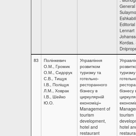
General 
Sulaymo
Eshkabil
Editorial
Lennart
Johansso
Kordas.
Dniprop
83
Полінкевич
Управління
Управлі
О.М., Громик
розвитком
розвитк
О.М., Сидорук
туризму та
туризму
С.В., Тищук
готельно-
готельн
І.В., Поліщук
ресторанного
рестора
Л.М., Ховрак
бізнесу в
бізнесу 
І.В., Шейко
циркулярній
циркуля
Ю.О.
економіці=
економі
Management of
Managem
tourism
tourism
development,
develop
hotel and
hotel an
restaurant
restaura