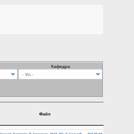
Кафедра
Файл
nkevych_Kaminski_R_Innowacje_2018_RC_E-2 kor.pdf
862.09 КБ