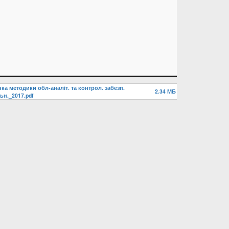
ка методики обл-аналіт. та контрол. забезп.
2.34 МБ
ьн._2017.pdf