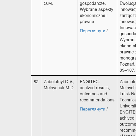
О.М.
gospodarcze.
Ewolucj
Wybrane aspekty
innowacy
ekonomiczne i
zarządz
prawne
innowac
Innowac
Переглянути
/
gospoda
Wybrane
ekonomi
prawne 
monogra
Poznań,
89–107.
82
Zabolotnyi O.V.,
ENGITEC:
Zabolotn
Melnychuk M.D.
achived results,
Melnych
outcomes and
Lutsk Na
recommendations
Technica
Universit
Переглянути
/
ENGITE
achived 
outcome
recomme
: Monog