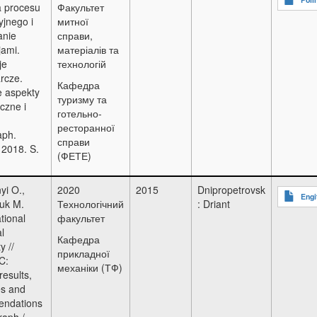
a procesu
Факультет
jnego i
митної
anie
справи,
jami.
матеріалів та
je
технологій
rcze.
Кафедра
 aspekty
туризму та
czne i
готельно-
:
ресторанної
ph.
справи
 2018. S.
(ФЕТЕ)
yi O.,
2020
2015
Dnipropetrovsk
Engi
uk M.
Технологічний
: Driant
tional
факультет
l
Кафедра
y //
прикладної
C:
механіки (ТФ)
results,
s and
ndations
raph /