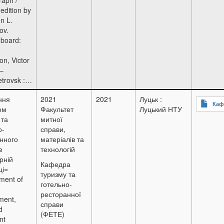
edition by
n L.
ov.
 board:
n, Victor
 –
etrovsk :…
ння
2021
2021
Луцьк :
Каф
ом
Факультет
Луцький НТУ
 та
митної
о-
справи,
нного
матеріалів та
в
технологій
рній
Кафедра
ці=
туризму та
ent of
готельно-
ресторанної
ment,
справи
d
(ФЕТЕ)
nt