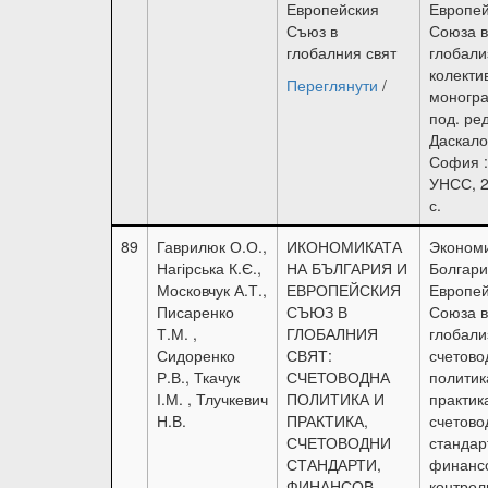
Европейския
Европей
Съюз в
Союза в
глобалния свят
глобали
колекти
Переглянути
/
моногра
под. ре
Даскало
София :
УНСС, 2
с.
89
Гаврилюк О.О.,
ИКОНОМИКАТА
Эконом
Нагірська К.Є.,
НА БЪЛГАРИЯ И
Болгари
Московчук А.Т.,
ЕВРОПЕЙСКИЯ
Европей
Писаренко
СЪЮЗ В
Союза в
Т.М. ,
ГЛОБАЛНИЯ
глобали
Сидоренко
СВЯТ:
счетово
Р.В., Ткачук
СЧЕТОВОДНА
политик
І.М. , Тлучкевич
ПОЛИТИКА И
практик
Н.В.
ПРАКТИКА,
счетово
СЧЕТОВОДНИ
стандар
СТАНДАРТИ,
финансо
ФИНАНСОВ
контрол