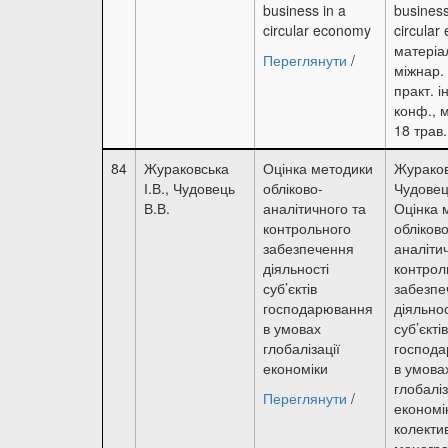
business in a
business
circular economy
circular
матеріа
Переглянути
/
міжнар. 
практ. і
конф., м
18 трав
84
Жураковська
Оцінка методики
Жураковс
І.В., Чудовець
обліково-
Чудовец
В.В.
аналітичного та
Оцінка 
контрольного
обліково
забезпечення
аналіти
діяльності
контрол
суб’єктів
забезпе
господарювання
діяльнос
в умовах
суб’єктів
глобалізації
господ
економіки
в умова
глобаліз
Переглянути
/
економік
колекти
моногра