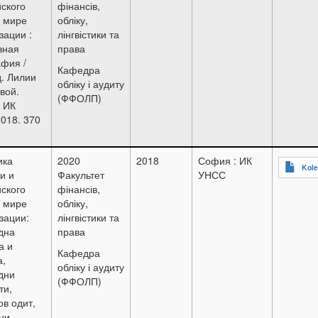
ского
фінансів,
 мире
обліку,
зации :
лінгвістики та
вная
права
фия /
Кафедра
д. Лилии
обліку і аудиту
вой.
(ФФОЛП)
 ИК
018. 370
ика
2020
2018
София : ИК
Kole
и и
Факультет
УНСС
ского
фінансів,
 мире
обліку,
зации:
лінгвістики та
дна
права
а и
Кафедра
а,
обліку і аудиту
дни
(ФФОЛП)
ти,
в одит,
ни