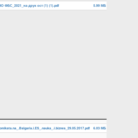
О ФБС_2021_на друк ост (1) (1).pdf
5.99 МБ
omikata.na_.Balgaria.i.ES_.nauka_.i.biznes_29.05.2017.pdf
6.03 МБ