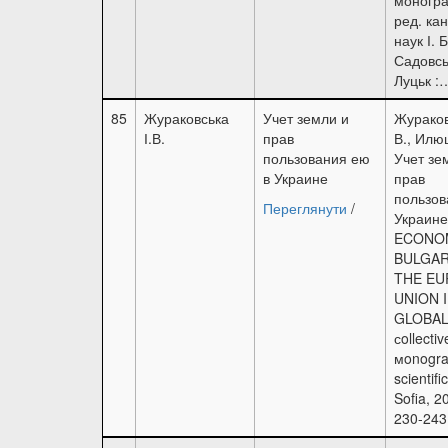
ред. кан
наук І. Б
Садовсь
Луцьк :
85
Жураковська
Учет земли и
Жураков
І.В.
прав
В., Илю
пользования ею
Учет зе
в Украине
прав
пользов
Переглянути
/
Украине
ECONO
BULGAR
THE E
UNION 
GLOBAL
сollectiv
мonogra
scientific
Sofia, 2
230-243