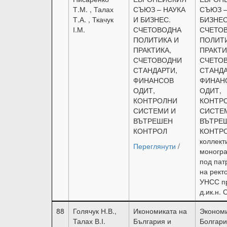
Т.М. , Талах
СЪЮЗ – НАУКА
СЪЮЗ –
Т.А. , Ткачук
И БИЗНЕС.
БИЗНЕС
І.М.
СЧЕТОВОДНА
СЧЕТО
ПОЛИТИКА И
ПОЛИТИ
ПРАКТИКА,
ПРАКТИ
СЧЕТОВОДНИ
СЧЕТО
СТАНДАРТИ,
СТАНДА
ФИНАНСОВ
ФИНАН
ОДИТ,
ОДИТ,
КОНТРОЛНИ
КОНТР
СИСТЕМИ И
СИСТЕ
ВЪТРЕШЕН
ВЪТРЕ
КОНТРОЛ
КОНТРО
коллект
Переглянути
/
моногра
под пат
на рект
УНСС п
д.ик.н.
88
Голячук Н.В.,
Икономиката на
Эконом
Талах В.І.
България и
Болгари