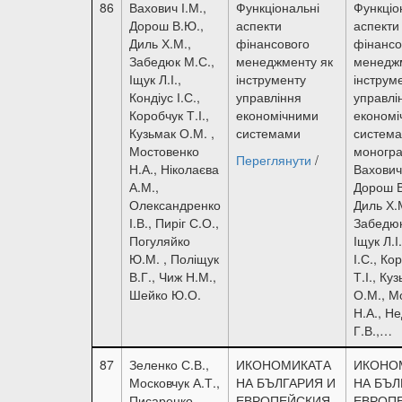
86
Вахович І.М.,
Функціональні
Функціо
Дорош В.Ю.,
аспекти
аспекти
Диль Х.М.,
фінансового
фінансо
Забедюк М.С.,
менеджменту як
менеджм
Іщук Л.І.,
інструменту
інструм
Кондіус І.С.,
управління
управлі
Коробчук Т.І.,
економічними
економі
Кузьмак О.М. ,
системами
система
Мостовенко
моногра
Переглянути
/
Н.А., Ніколаєва
Вахович 
А.М.,
Дорош В
Олександренко
Диль Х.
І.В., Пиріг С.О.,
Забедюк
Погуляйко
Іщук Л.І
Ю.М. , Поліщук
І.С., Ко
В.Г., Чиж Н.М.,
Т.І., Ку
Шейко Ю.О.
О.М., М
Н.А., Н
Г.В.,…
87
Зеленко С.В.,
ИКОНОМИКАТА
ИКОНО
Московчук А.Т.,
НА БЪЛГАРИЯ И
НА БЪЛ
Писаренко
ЕВРОПЕЙСКИЯ
ЕВРОП