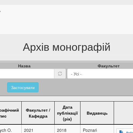
У
Архів монографій
Назва
Факультет
Застосувати
Дата
графічний
Факультет /
публікації
Видавець
пис
Кафедра
(рік)
ych O.
2021
2018
Poznań
Poli