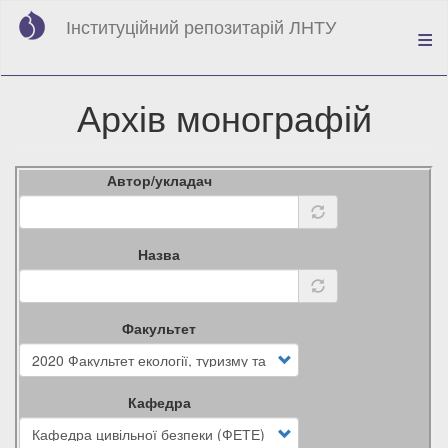
Перейти
Інституційний репозитарій ЛНТУ
до
основного
вмісту
Архів монографій
Автор/укладач
Назва
Факультет
Кафедра