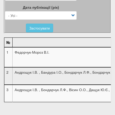
Дата публікації (рік)
Застосувати
№
1
Федорчук-Мороз В.І.
2
Андрощук І.В. , Бандура І.О., Бондарчук Л.Ф., Бондарчук С
3
Андрощук І.В. , Бондарчук Л.Ф., Вісин О.О., Дащук Ю.Є., Ка