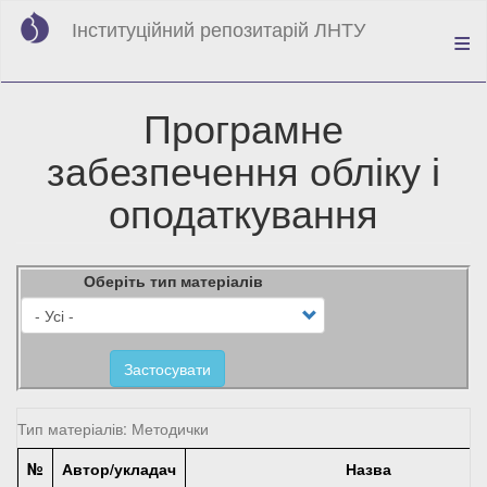
Перейти
Інституційний репозитарій ЛНТУ
до
основного
вмісту
Програмне
забезпечення обліку і
оподаткування
Оберіть тип матеріалів
Застосувати
Тип матеріалів: Методички
№
Автор/укладач
Назва